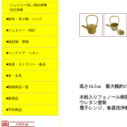
・ジュエリー洗い清め神事
代行神事
■財布・革小物・バック
■ジュエリー・時計
■縁起物・置物
■インテリア・リネン
■食器・カトラリー・食品
■本・文具
高さ16.5㎝ 最大幅約15
■龍柄商品一覧
木粉入りフェノール樹
■新商品
ウレタン塗装
電子レンジ、食器洗浄
■予約商品