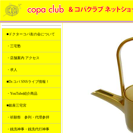
■ドクターコパ友の会について
・三宅塾
・店舗案内 アクセス
・求人
■Dr.コパ SNSライブ情報！
・YouTube紹介商品
■銀座三宅宮
・祈願祭 参列・代理参拝
・銭洗神事・銭洗代行神事