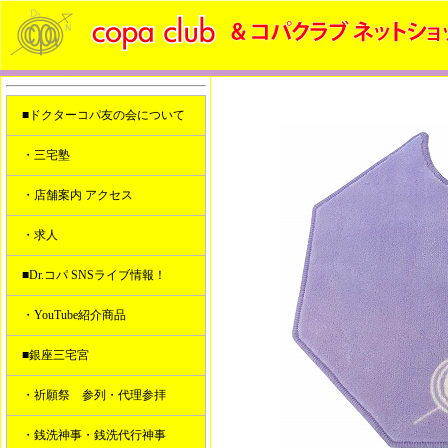
■ドクターコパ友の会について
・三宅塾
・店舗案内 アクセス
・求人
■Dr.コパ SNSライブ情報！
・YouTube紹介商品
■銀座三宅宮
・祈願祭 参列・代理参拝
・銭洗神事・銭洗代行神事