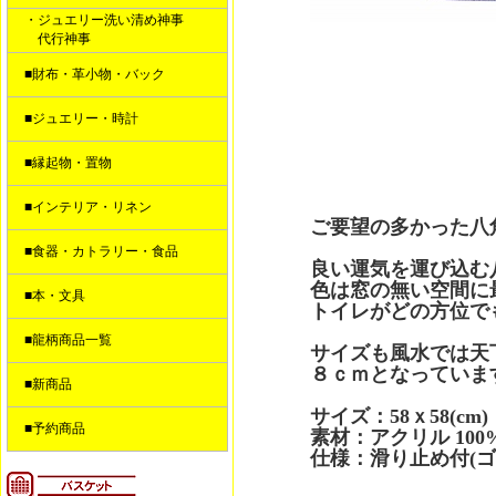
・ジュエリー洗い清め神事
代行神事
■財布・革小物・バック
■ジュエリー・時計
■縁起物・置物
■インテリア・リネン
ご要望の多かった八
■食器・カトラリー・食品
良い運気を運び込む
色は窓の無い空間に
■本・文具
トイレがどの方位で
■龍柄商品一覧
サイズも風水では天
８ｃｍとなっていま
■新商品
サイズ：58ｘ58(cm)
■予約商品
素材：アクリル 100
仕様：滑り止め付(