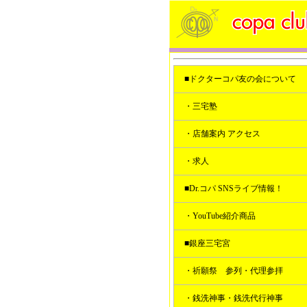
■ドクターコパ友の会について
・三宅塾
・店舗案内 アクセス
・求人
■Dr.コパ SNSライブ情報！
・YouTube紹介商品
■銀座三宅宮
・祈願祭 参列・代理参拝
・銭洗神事・銭洗代行神事