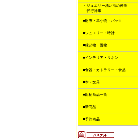
・ジュエリー洗い清め神事
代行神事
■財布・革小物・バック
■ジュエリー・時計
■縁起物・置物
■インテリア・リネン
■食器・カトラリー・食品
■本・文具
■龍柄商品一覧
■新商品
■予約商品