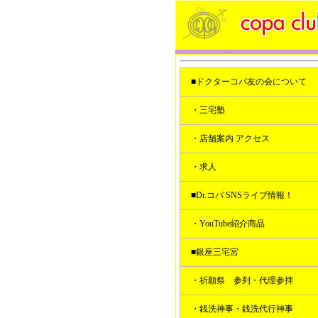
■ドクターコパ友の会について
・三宅塾
・店舗案内 アクセス
・求人
■Dr.コパ SNSライブ情報！
・YouTube紹介商品
■銀座三宅宮
・祈願祭 参列・代理参拝
・銭洗神事・銭洗代行神事