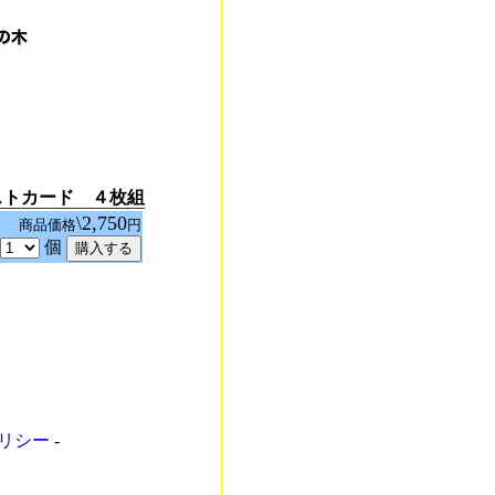
ストカード ４枚組
\2,750
2
商品価格
円
個
ポリシー
-