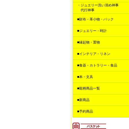
・ジュエリー洗い清め神事
代行神事
■財布・革小物・バック
■ジュエリー・時計
■縁起物・置物
■インテリア・リネン
■食器・カトラリー・食品
■本・文具
■龍柄商品一覧
■新商品
■予約商品