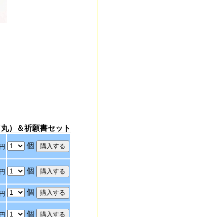
（丸）＆祈願書セット
個
円
個
円
個
円
個
円