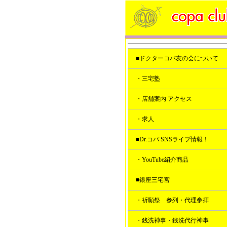
■ドクターコパ友の会について
・三宅塾
・店舗案内 アクセス
・求人
■Dr.コパ SNSライブ情報！
・YouTube紹介商品
■銀座三宅宮
・祈願祭 参列・代理参拝
・銭洗神事・銭洗代行神事