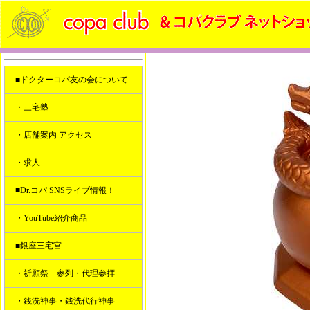
■ドクターコパ友の会について
・三宅塾
・店舗案内 アクセス
・求人
■Dr.コパ SNSライブ情報！
・YouTube紹介商品
■銀座三宅宮
・祈願祭 参列・代理参拝
・銭洗神事・銭洗代行神事