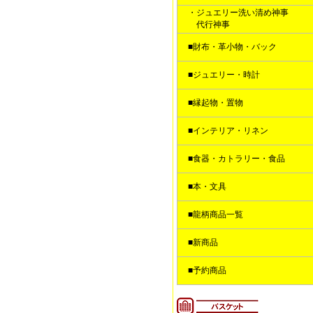
・ジュエリー洗い清め神事
代行神事
■財布・革小物・バック
■ジュエリー・時計
■縁起物・置物
■インテリア・リネン
■食器・カトラリー・食品
■本・文具
■龍柄商品一覧
■新商品
■予約商品