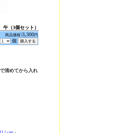
6 午（3個セット）
\3,300
6
商品価格
円
個
酒で清めてから入れ
ポリシー
-