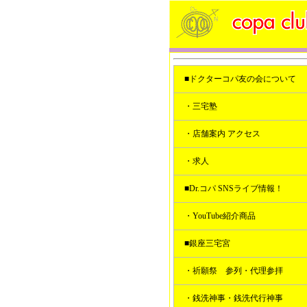
■ドクターコパ友の会について
・三宅塾
・店舗案内 アクセス
・求人
■Dr.コパ SNSライブ情報！
・YouTube紹介商品
■銀座三宅宮
・祈願祭 参列・代理参拝
・銭洗神事・銭洗代行神事