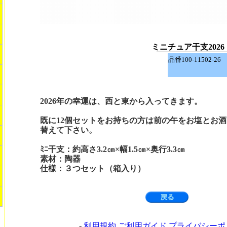
ミニチュア干支202
品番100-11502-2
2026年の幸運は、西と東から入ってきます。
既に12個セットをお持ちの方は前の午をお塩とお
替えて下さい。
ﾐﾆ干支：約高さ3.2㎝×幅1.5㎝×奥行3.3㎝
素材：陶器
仕様：３つセット（箱入り）
-
利用規約 ご利用ガイド プライバシー