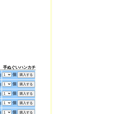
 手ぬぐいハンカチ
個
円
個
円
個
円
個
円
個
円