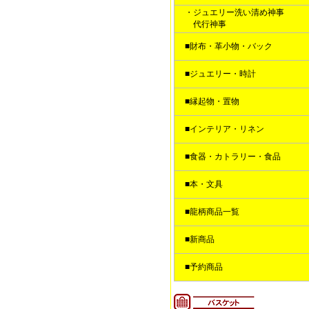
・ジュエリー洗い清め神事
代行神事
■財布・革小物・バック
■ジュエリー・時計
■縁起物・置物
■インテリア・リネン
■食器・カトラリー・食品
■本・文具
■龍柄商品一覧
■新商品
■予約商品