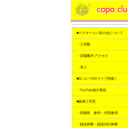
■ドクターコパ友の会について
・三宅塾
・店舗案内 アクセス
・求人
■Dr.コパ SNSライブ情報！
・YouTube紹介商品
■銀座三宅宮
・祈願祭 参列・代理参拝
・銭洗神事・銭洗代行神事