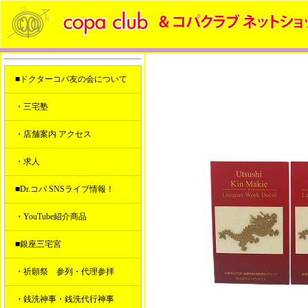
■ドクターコパ友の会について
・三宅塾
・店舗案内 アクセス
・求人
■Dr.コパ SNSライブ情報！
・YouTube紹介商品
■銀座三宅宮
・祈願祭 参列・代理参拝
・銭洗神事・銭洗代行神事