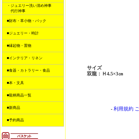
・ジュエリー洗い清め神事
代行神事
■財布・革小物・バック
■ジュエリー・時計
■縁起物・置物
■インテリア・リネン
サイズ
■食器・カトラリー・食品
双龍：Ｈ4.5×3㎝
■本・文具
■龍柄商品一覧
■新商品
-
利用規約 
■予約商品