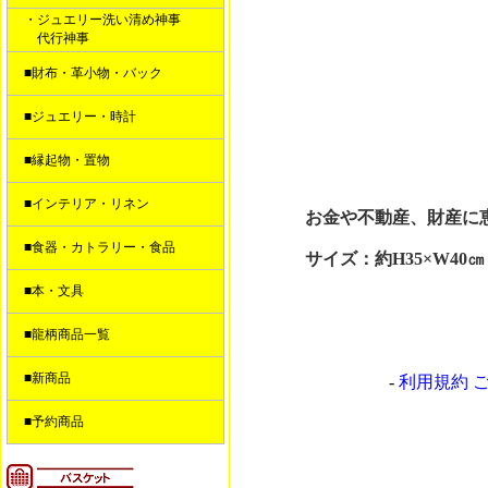
・ジュエリー洗い清め神事
代行神事
■財布・革小物・バック
■ジュエリー・時計
■縁起物・置物
■インテリア・リネン
お金や不動産、財産に
■食器・カトラリー・食品
サイズ：約H35×W40㎝
■本・文具
■龍柄商品一覧
■新商品
-
利用規約 
■予約商品