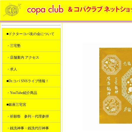
■ドクターコパ友の会について
・三宅塾
・店舗案内 アクセス
・求人
■Dr.コパ SNSライブ情報！
・YouTube紹介商品
■銀座三宅宮
・祈願祭 参列・代理参拝
・銭洗神事・銭洗代行神事